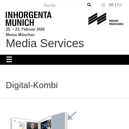
|
DE
EN
Language
20. – 23. Februar 2026
Messe München
Media Services
Digital-Kombi